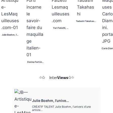
Tadashi Takahas…
Yuri Falzetti, …
Julie Boehm, l’…
Carlo Dia
Dorina Forti in…
Inter
Views
Julie Boehm, l’unive…
CRÉATIF TALENT Julie Boehm, l’univers d’une
artiste…