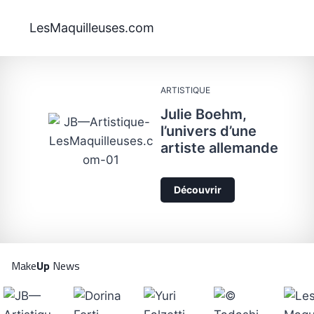
Aller
au
LesMaquilleuses.com
contenu
ARTISTIQUE
Julie Boehm,
l’univers d’une
artiste allemande
Découvrir
Make
Up
News