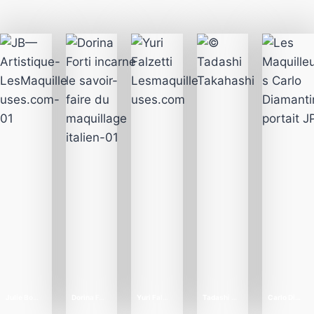
Julie Bo…
Dorina F…
Yuri Fal…
Tadashi …
Carlo Di…