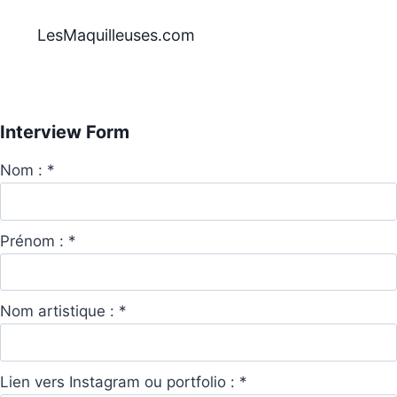
Aller
au
LesMaquilleuses.com
contenu
Interview Form
Nom :
*
Prénom :
*
Nom artistique :
*
Lien vers Instagram ou portfolio :
*