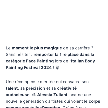
Le
moment le plus magique
de sa carrière ?
Sans hésiter :
remporter la 1 re place dans la
catégorie Face Painting
lors de l’
Italian Body
Painting Festival 2024
! 🥇
Une récompense méritée qui consacre son
talent
, sa
précision
et sa
créativité
audacieuse
. 🎨
Alessia Zuliani
incarne une
nouvelle génération d’artistes qui voient le
corps
comme une toile d’émotion
. Grâce à ses