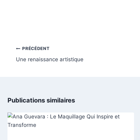
Navigation
PRÉCÉDENT
de
Une renaissance artistique
l’article
Publications similaires