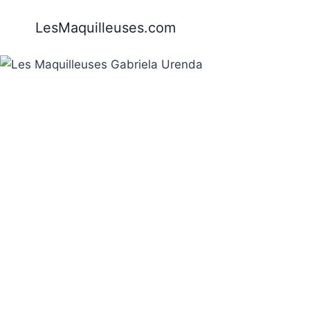
Aller
LesMaquilleuses.com
au
contenu