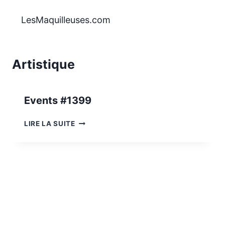
Aller
au
LesMaquilleuses.com
contenu
Artistique
Events #1399
EVENTS
LIRE LA SUITE
#1399