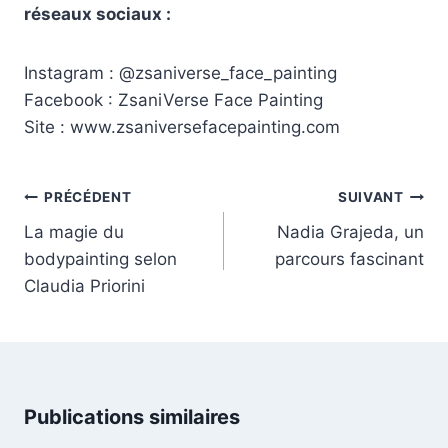
réseaux sociaux :
Instagram :
@zsaniverse_face_painting
Facebook :
ZsaniVerse Face Painting
Site :
www.zsaniversefacepainting.com
Navigation
PRÉCÉDENT
SUIVANT
de
La magie du
Nadia Grajeda, un
l’article
bodypainting selon
parcours fascinant
Claudia Priorini
Publications similaires