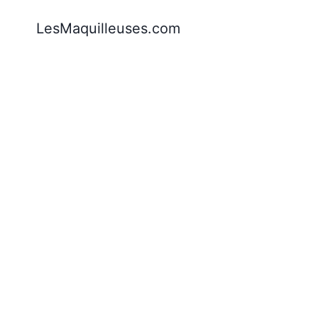
Aller
LesMaquilleuses.com
au
contenu